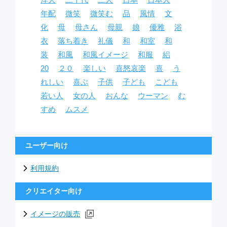
洋人
二十代
二人
日本
日本人
年配
微笑
微笑む
品
風情
文
化
母
母さん
母親
娘
優雅
浴
衣
落ち着き
礼儀
和
和室
和
装
和風
和風イメージ
和服
絽
20
２０
楽しい
喜怒哀楽
喜
う
れしい
喜ぶ
子供
子ども
こども
若い人
女の人
おんな
ウーマン
む
すめ
ムスメ
ユーザー向け
利用規約
クリエイター向け
イメージの販売