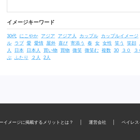
イメージキーワード
30代
にこやか
アジア
アジア人
カップル
カップルイメージ
ル
ラブ
愛
愛情
屋外
喜び
寄添う
春
女
女性
笑う
笑顔
人
日本
日本人
買い物
買物
微笑
微笑む
複数
30
３０
３
ぶ
ふたり
２人
2人
ーイメージに掲載するメリットとは？
│
運営会社
│
ペイレス