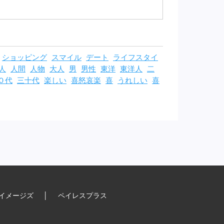
ショッピング
スマイル
デート
ライフスタイ
人
人間
人物
大人
男
男性
東洋
東洋人
二
０代
三十代
楽しい
喜怒哀楽
喜
うれしい
喜
イメージズ
│
ペイレスプラス