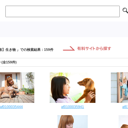
致】生き物 」での検索結果：159件
件 (全159件)
af0100035444
af0100035941
af