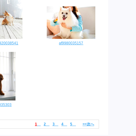
9920038541
af9980035157
035303
1
2
3
4
5
>>次へ