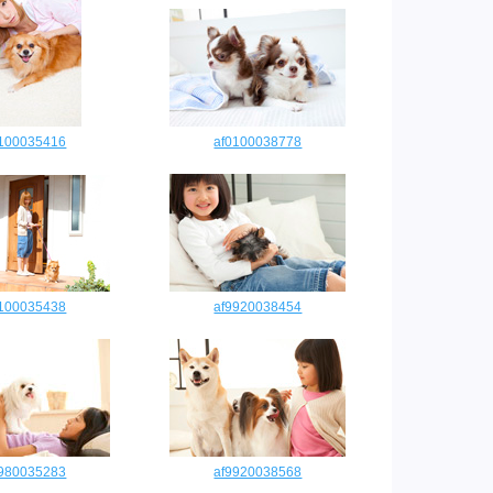
0100035416
af0100038778
0100035438
af9920038454
9980035283
af9920038568