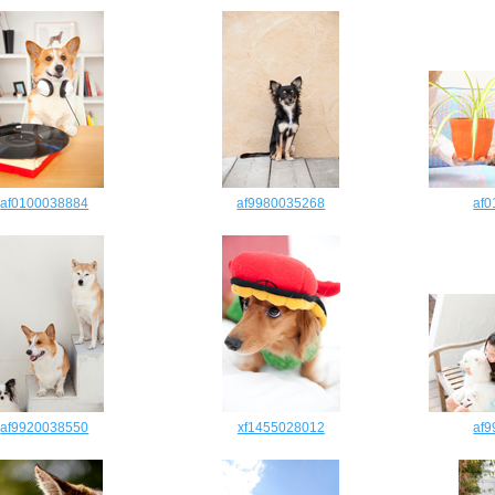
af0100038884
af9980035268
af
af9920038550
xf1455028012
af