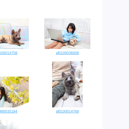
0100014758
af0100036008
9980035184
af0100014768