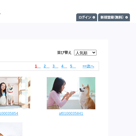
並び替え
1
2
3
4
5
>>次へ
0100035854
af0100035841