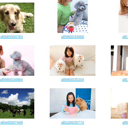
xf0685004783
af9980034966
af
af9980034984
af9980035204
af
xf0445007469
af0100035774
af