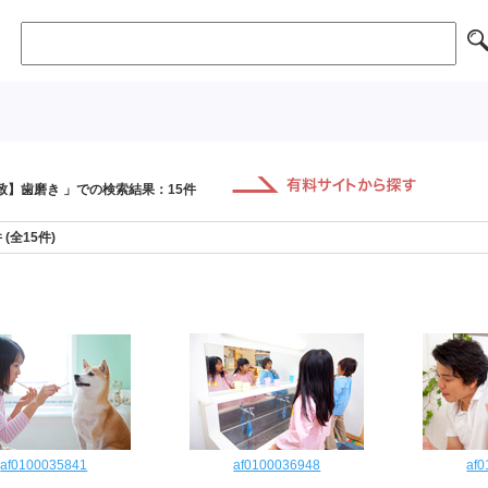
致】歯磨き 」での検索結果：15件
件 (全15件)
af0100035841
af0100036948
af