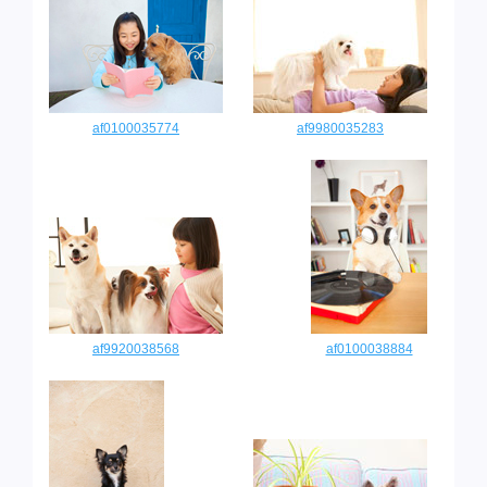
af0100035774
af9980035283
af9920038568
af0100038884