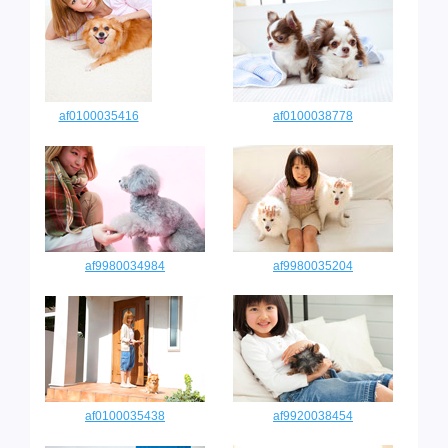
af0100035416
af0100038778
af9980034984
af9980035204
af0100035438
af9920038454