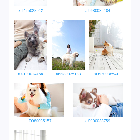
xf1455028012
af9980035184
af0100014768
af9980035133
af9920038541
af9980035157
af0100038759