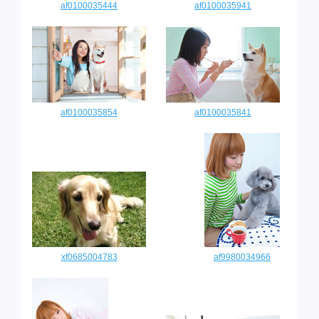
af0100035444
af0100035941
af0100035854
af0100035841
xf0685004783
af9980034966