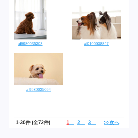
af9980035303
af0100038847
af9980035094
1-30件 (全72件)
1
2
3
>>次へ