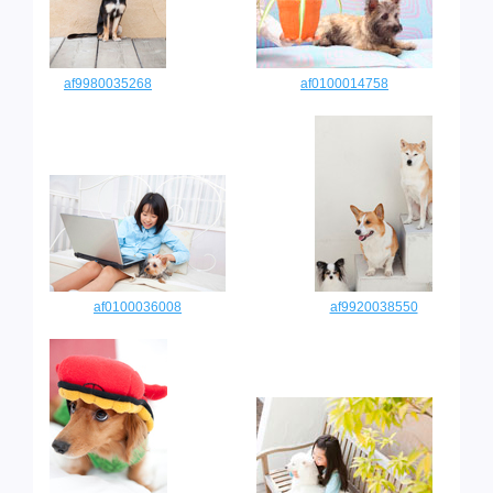
af9980035268
af0100014758
af0100036008
af9920038550