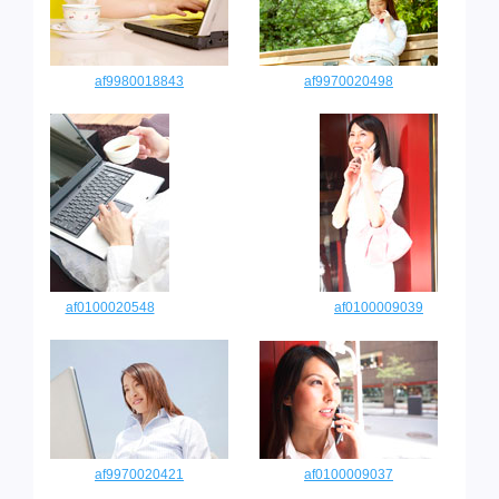
af9980018843
af9970020498
af0100020548
af0100009039
af9970020421
af0100009037