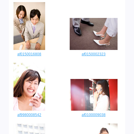
af0150016808
af0150002323
af9980008542
af0100009038