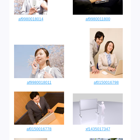
af9980018014
af9980011800
af9980018011
af0150016798
af0150016778
xf1435017347