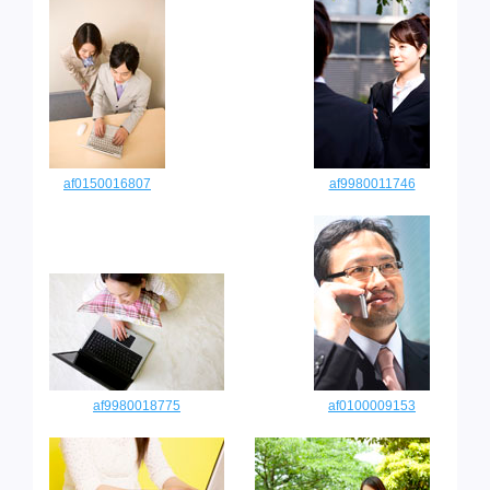
af0150016807
af9980011746
af9980018775
af0100009153