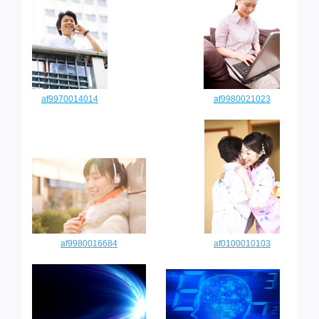
af9970014014
af9980021023
af9980016684
af0100010103