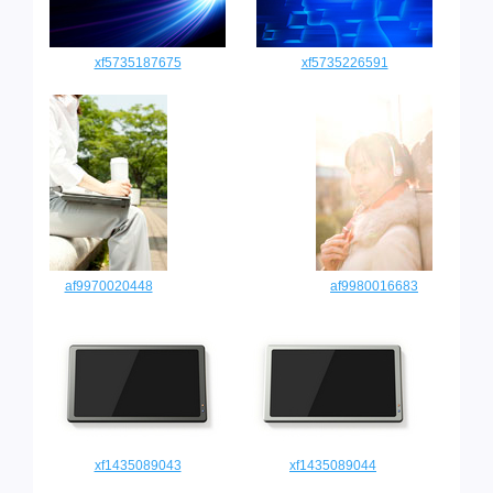
xf5735187675
xf5735226591
af9970020448
af9980016683
xf1435089043
xf1435089044